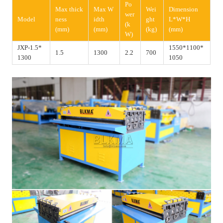
Po
Max thick
Max W
Wei
Dimension
wer
Model
ness
idth
ght
L*W*H
(k
(mm)
(mm)
(kg)
(mm)
W)
JXP-1.5*
1550*1100*
1.5
1300
2.2
700
1300
1050