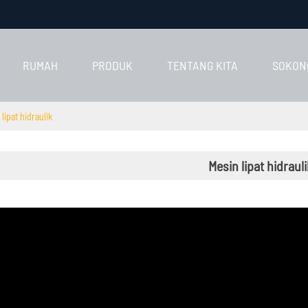
RUMAH
PRODUK
TENTANG KITA
SOKON
lipat hidraulik
Mesin lipat hidrauli