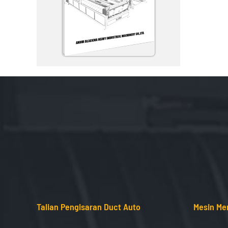
Talian Pengisaran Duct Auto
Mesin Me