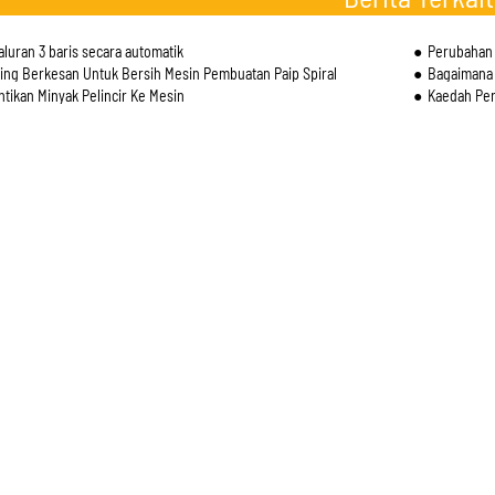
saluran 3 baris secara automatik
Perubahan 
ling Berkesan Untuk Bersih Mesin Pembuatan Paip Spiral
Bagaimana M
ntikan Minyak Pelincir Ke Mesin
Kaedah Per