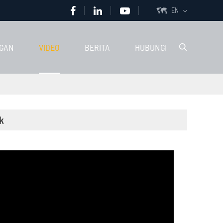
EN

GAN
VIDEO
BERITA
HUBUNGI

k