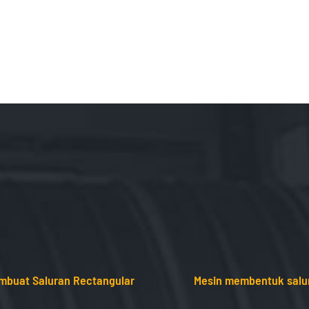
mbuat Saluran Rectangular
Mesin membentuk salur