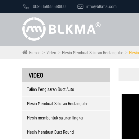

0086 15655568800

info@blkma.com
Rumah
Video
Mesin Membuat Saluran Rectangular
Mesin 
VIDEO
Talian Pengisaran Duct Auto
Mesin Membuat Saluran Rectangular
Mesin membentuk saluran lingkar
Mesin Membuat Duct Round