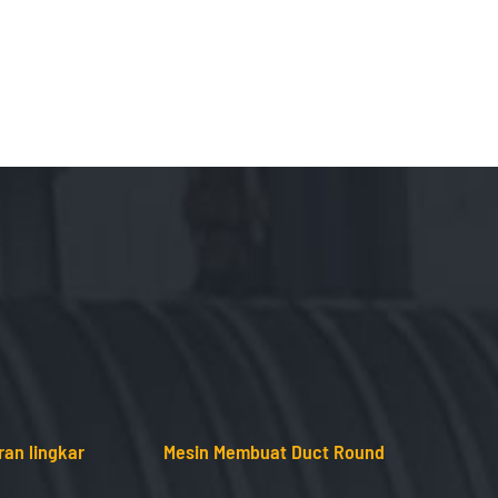
an lingkar
Mesin Membuat Duct Round