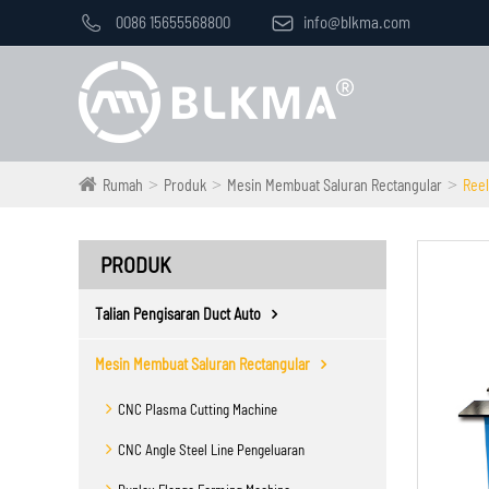

0086 15655568800

info@blkma.com
Rumah
Produk
Mesin Membuat Saluran Rectangular
Reel
PRODUK
Talian Pengisaran Duct Auto
Mesin Membuat Saluran Rectangular
CNC Plasma Cutting Machine
CNC Angle Steel Line Pengeluaran