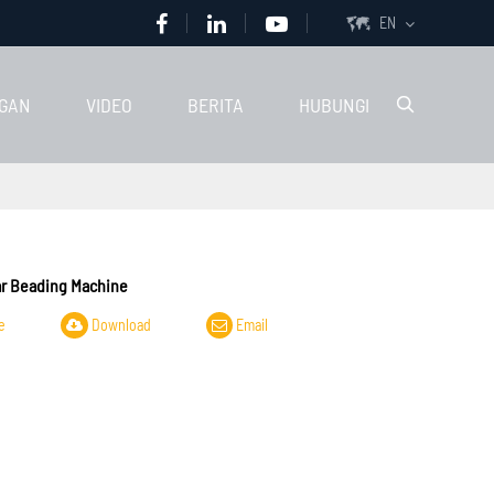
EN

GAN
VIDEO
BERITA
HUBUNGI

ar Beading Machine
e
Download
Email