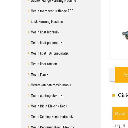
Duplex Flange Forming Machine
Mesin membentuk flange TDF
Lock Forming Machine
Mesin lipat hidraulik
Mesin lipat pneumatik
Mesin lipat TDF pneumatik
Mesin lipat tangan
Mesin Manik
Pe
Meratakan dan mesin manik
Ciri
Mesin gunting elektrik
Mesin Ricih Elektrik Kecil
Model
Mesin Sealing Kunci Hidraulik
LQ-15
Mesin Pengiring Kunci Elektrik