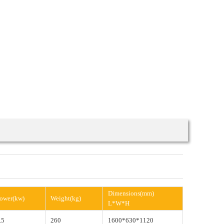
Dimensions(mm)
ower(kw)
Weight(kg)
L*W*H
.5
260
1600*630*1120