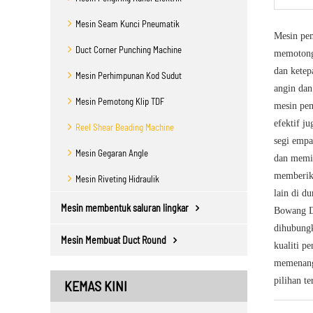
Mesin Seam Kunci Pneumatik
Mesin pem
Duct Corner Punching Machine
memotong,
dan ketep
Mesin Perhimpunan Kod Sudut
angin dan
Mesin Pemotong Klip TDF
mesin pem
efektif j
Reel Shear Beading Machine
segi empa
Mesin Gegaran Angle
dan memil
memberika
Mesin Riveting Hidraulik
lain di d
Mesin membentuk saluran lingkar
Bowang Di
dihubungk
Mesin Membuat Duct Round
kualiti p
memenangi
pilihan te
KEMAS KINI