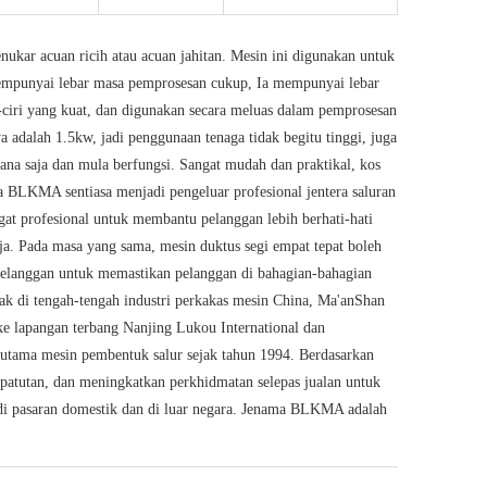
ukar acuan ricih atau acuan jahitan. Mesin ini digunakan untuk
 mempunyai lebar masa pemprosesan cukup, Ia mempunyai lebar
ciri yang kuat, dan digunakan secara meluas dalam pemprosesan
dalah 1.5kw, jadi penggunaan tenaga tidak begitu tinggi, juga
mana saja dan mula berfungsi. Sangat mudah dan praktikal, kos
a BLKMA sentiasa menjadi pengeluar profesional jentera saluran
at profesional untuk membantu pelanggan lebih berhati-hati
a. Pada masa yang sama, mesin duktus segi empat tepat boleh
pelanggan untuk memastikan pelanggan di bahagian-bahagian
k di tengah-tengah industri perkakas mesin China, Ma'anShan
e lapangan terbang Nanjing Lukou International dan
 utama mesin pembentuk salur sejak tahun 1994. Berdasarkan
erpatutan, dan meningkatkan perkhidmatan selepas jualan untuk
i pasaran domestik dan di luar negara. Jenama BLKMA adalah