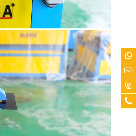



