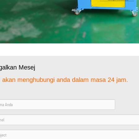
galkan Mesej
 akan menghubungi anda dalam masa 24 jam.