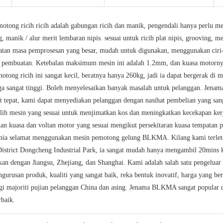
otong ricih ricih adalah gabungan ricih dan manik, pengendali hanya perlu men
 manik / alur merit lembaran nipis. sesuai untuk ricih plat nipis, grooving,
atan masa pemprosesan yang besar, mudah untuk digunakan, menggunakan ciri-
 pembuatan. Ketebalan maksimum mesin ini adalah 1.2mm, dan kuasa motornya a
otong ricih ini sangat kecil, beratnya hanya 260kg, jadi ia dapat bergerak di 
uga sangat tinggi. Boleh menyelesaikan banyak masalah untuk pelanggan. Jenam
t tepat, kami dapat menyediakan pelanggan dengan nasihat pembelian yang sang
ih mesin yang sesuai untuk menjimatkan kos dan meningkatkan kecekapan kerj
n kuasa dan voltan motor yang sesuai mengikut persekitaran kuasa tempatan 
unia selamat menggunakan mesin pemotong gelung BLKMA. Kilang kami terleta
strict Dongcheng Industrial Park, ia sangat mudah hanya mengambil 20mins k
an dengan Jiangsu, Zhejiang, dan Shanghai. Kami adalah salah satu pengeluar
engurusan produk, kualiti yang sangat baik, reka bentuk inovatif, harga yang b
 majoriti pujian pelanggan China dan asing. Jenama BLKMA sangat popular d
rbaik.