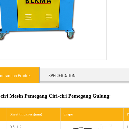
nerangan Produk
SPECIFICATION
-ciri Mesin Pemegang Ciri-ciri Pemegang Gulung:
Sheet thickness(mm)
Shape
P
0.5~1.2
1