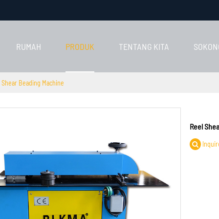
RUMAH
PRODUK
TENTANG KITA
SOKON
 Shear Beading Machine
Reel She
Inquir