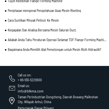
Tujuh Kelebihan Flange Forming Machine
Penjelasan mengenai Pengetahuan Asas Mesin Riveting
Cara Suntikan Minyak Pelincir Ke Mesin
Kegagalan Dan Analisa Bersama Mesin Saluran Duct.
Adakah Anda Tahu Peraturan Operasi Selamat TDF Flange Forming Machine yang Ditunjuk oleh Pakar
Bagaimana Anda Memilih Alat Pemotongan untuk Mesin Ricih Hidraulik?
Call us on:
+ 86-555-5229900
Email us:
info@blkma.com
Taman Perindustrian Dongcheng, Daerah Bowang Ma'Anshan
City, Wilayah Anhui, China
Peta tapak
Dasar Privasi