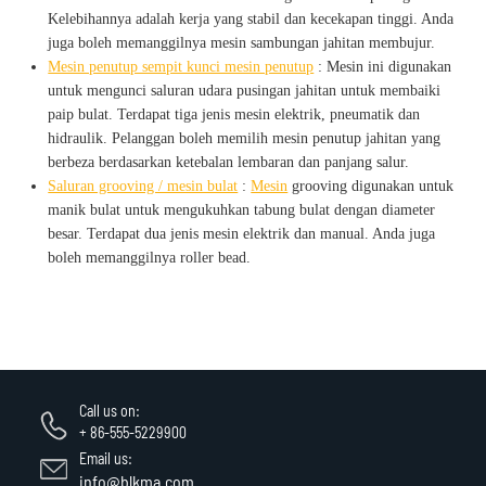
Kelebihannya adalah kerja yang stabil dan kecekapan tinggi. Anda
juga boleh memanggilnya mesin sambungan jahitan membujur.
Mesin penutup sempit kunci mesin penutup
: Mesin ini digunakan
untuk mengunci saluran udara pusingan jahitan untuk membaiki
paip bulat. Terdapat tiga jenis mesin elektrik, pneumatik dan
hidraulik. Pelanggan boleh memilih mesin penutup jahitan yang
berbeza berdasarkan ketebalan lembaran dan panjang salur.
Saluran grooving / mesin bulat
:
Mesin
grooving digunakan untuk
manik bulat untuk mengukuhkan tabung bulat dengan diameter
besar. Terdapat dua jenis mesin elektrik dan manual. Anda juga
boleh memanggilnya roller bead.
Call us on:
+ 86-555-5229900
Email us:
info@blkma.com